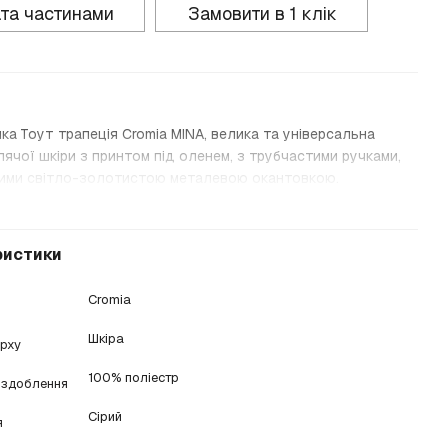
та частинами
Замовити в 1 клік
ка Тоут трапеція Сromia MINA, велика та універсальна
лячої шкіри з принтом під оленем, з трубчастими ручками,
ими світло-золотистою металевою окантовкою.
ристики
Cromia
Шкіра
ерху
100% поліестр
оздоблення
Сірий
я