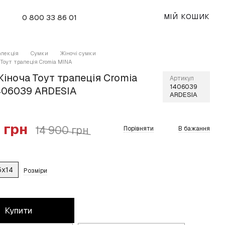
МІЙ КОШИК
0 800 33 86 01
олекція
Сумки
Жіночі сумки
Тоут трапеція Сromia MINA
іноча Тоут трапеція Сromia
Артикул
1406039
406039 ARDESIA
ARDESIA
 грн
14 900 грн
Порівняти
В бажання
5x14
Розміри
Купити