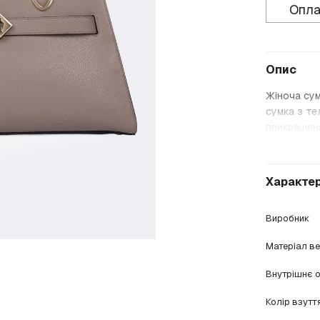
Опла
Опис
Жіноча сум
сумка з те
прикрашен
Характе
Виробник
Матеріал в
Внутрішнє 
Колір взутт