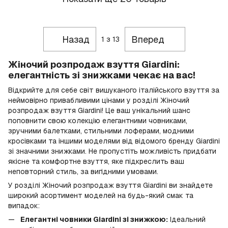
Назад
Вперед
1
з 13
Жіночий розпродаж взуття Giardini:
елегантність зі знижками чекає на вас!
Відкрийте для себе світ вишуканого італійського взуття за
неймовірно привабливими цінами у розділі Жіночий
розпродаж взуття Giardini! Це ваш унікальний шанс
поповнити свою колекцію елегантними човниками,
зручними балетками, стильними лоферами, модними
кросівками та іншими моделями від відомого бренду Giardini
зі значними знижками. Не пропустіть можливість придбати
якісне та комфортне взуття, яке підкреслить ваш
неповторний стиль, за вигідними умовами.
У розділі Жіночий розпродаж взуття Giardini ви знайдете
широкий асортимент моделей на будь-який смак та
випадок:
Елегантні човники Giardini зі знижкою:
Ідеальний