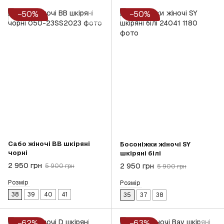
−50%
−50%
Сабо жіночі BB шкіряні
Босоніжки жіночі SY
чорні
шкіряні білі
2 950 грн
2 950 грн
5 900 грн
5 900 грн
Розмір
Розмір
38
39
40
41
35
37
38
−62%
−63%