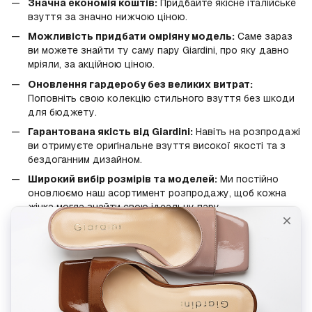
Значна економія коштів:
Придбайте якісне італійське
взуття за значно нижчою ціною.
Можливість придбати омріяну модель:
Саме зараз
ви можете знайти ту саму пару Giardini, про яку давно
мріяли, за акційною ціною.
Оновлення гардеробу без великих витрат:
Поповніть свою колекцію стильного взуття без шкоди
для бюджету.
Гарантована якість від Giardini:
Навіть на розпродажі
ви отримуєте оригінальне взуття високої якості та з
бездоганним дизайном.
Широкий вибір розмірів та моделей:
Ми постійно
оновлюємо наш асортимент розпродажу, щоб кожна
жінка могла знайти свою ідеальну пару.
Не втрачайте свій шанс! Перегляньте розділ Жіночий
розпродаж взуття Giardini прямо зараз та оберіть
елегантне та якісне взуття за неперевершеними цінами.
Подаруйте своїм ніжкам комфорт та стиль від Giardini,
скориставшись вигідними пропозиціями!
Жіночий розпродаж Giardini – ваша елегантність за