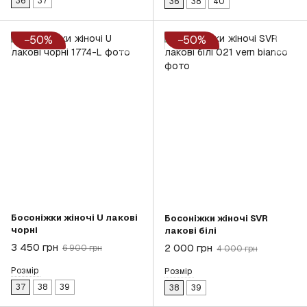
36
37
36
38
40
−50%
−50%
Босоніжки жіночі U лакові
Босоніжки жіночі SVR
чорні
лакові білі
3 450 грн
2 000 грн
6 900 грн
4 000 грн
Розмір
Розмір
37
38
39
38
39