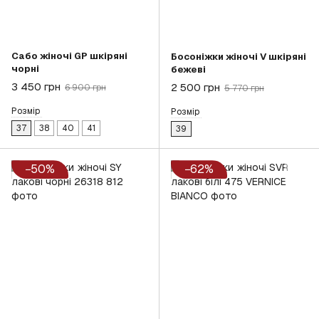
Сабо жіночі GP шкіряні
Босоніжки жіночі V шкіряні
чорні
бежеві
3 450 грн
2 500 грн
6 900 грн
5 770 грн
Розмір
Розмір
37
38
40
41
39
−50%
−62%