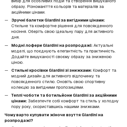
вибір для особливих подій та створення вишуканого
образу. Різноманіття кольорів та матеріалів за
акційними цінами.
Зручні балетки Giardini за вигідними цінами:
Стильне та комфортне рішення для повсякденного
носіння. Оберіть свою ідеальну пару для активного
дня.
Модні лофери Giardini на розпродажі:
Актуальні
моделі, що поєднують елегантність та практичність.
Додайте вишуканості своєму образу за зниженою
ціною.
Стильні кросівки Giardini зі знижками:
Комфорт та
модний дизайн для активного відпочинку та
повсякденного стилю. Оновіть свою спортивну
колекцію за вигідними пропозиціями.
Теплі чоботи та ботильйони Giardini за акційними
цінами:
Забезпечте собі комфорт та стиль у холодну
пору року, скориставшись нашими знижками.
Чому варто купувати жіноче взуття Giardini на
розпродажі?