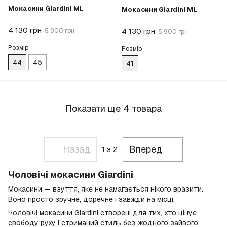
Мокасини Giardini ML
Мокасини Giardini ML
4 130 грн
4 130 грн
5 900 грн
5 900 грн
Розмір
Розмір
44
45
41
Показати ще 4 товара
Назад
Вперед
1
з 2
Чоловічі мокасини Giardini
Мокасини — взуття, яке не намагається нікого вразити.
Воно просто зручне, доречне і завжди на місці.
Чоловічі мокасини Giardini створені для тих, хто цінує
свободу руху і стриманий стиль без жодного зайвого