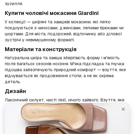
зусилля.
Купити чоловічі мокасини Giardini
У колекції — шкіряні та замшеві мокасини, які легко
поєднуються з чиносами, джинсами, легкими брюками чи
шортами. Для міста, подорожей, відпочинку або ділової
зустрічі у невимушеному форматі.
Матеріали та конструкція
Натуральна шкіра та замша зберігають форму і м'якість
після багатьох сезонів носіння. М'яка підкладка та гнучка
підошва забезпечують природний комфорт — взуття, яке
відчувається як продовження стопи, а не як окрема
деталь.
Дизайн
Лаконічний силует, чисті лінії, нічого зайвого. Взуття, яке
не привертає уваги до себе — і саме тому завжди виглядає
правильно.
Купити чоловічі мокасини
В інтернет-магазині Giardini — доставка по Україні,