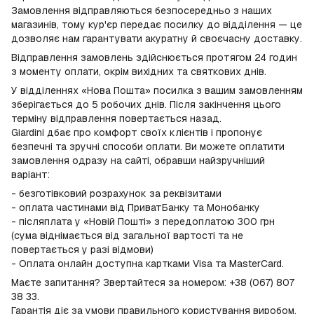
Замовлення відправляються безпосередньо з наших
магазинів, тому кур'єр передає посилку до відділення — це
дозволяє нам гарантувати акуратну й своєчасну доставку.
Відправлення замовлень здійснюється протягом 24 годин
з моменту оплати, окрім вихідних та святкових днів.
У відділеннях «Нова Пошта» посилка з вашим замовленням
зберігається до 5 робочих днів. Після закінчення цього
терміну відправлення повертається назад.
Giardini дбає про комфорт своїх клієнтів і пропонує
безпечні та зручні способи оплати. Ви можете оплатити
замовлення одразу на сайті, обравши найзручніший
варіант:
- безготівковий розрахунок за реквізитами
- оплата частинами від ПриватБанку та Монобанку
- післяплата у «Новій Пошті» з передоплатою 300 грн
(сума віднімається від загальної вартості та не
повертається у разі відмови)
- Оплата онлайн доступна картками Visa та MasterCard.
Маєте запитання? Звертайтеся за номером: +38 (067) 807
38 33.
Гарантія діє за умови правильного користування виробом.