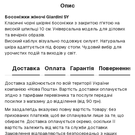
Опис
Босоніжки жіночі Giardini SY
Класичні чорні шкіряні босоніжки з закритою п'ятою на
високій шпильці 10 см. Універсальна модель для ділових
та вечірніх образів.
Високий каблук візуально подовжує силует. Натуральна
шкіра адаптується під форму стопи. Чудовий вибір для
урочистих подій та виходів у світ.
Доставка
Оплата
Гарантія
Повернення
Доставка здійснюється по всій території України
компанією «Нова Пошта». Вартість доставки оплачується
згідно з тарифами перевізника та послуги передачі
посилки з магазину до відділення (від 90 грн).
Ми заздалегідь вказуємо повну вартість товару: без
прихованих платежів, щоб ви сплачували лише за те, що
обираєте. Доставка оплачується окремо, оскільки її
вартість залежить від міста та служби доставки.
Замовлення відправляються безпосередньо з наших