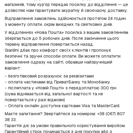
магазинів, тому кур'єр передає посилку до відділення — це
дозволяє нам гарантувати акуратну й своєчасну доставку.
Відправлення замовлень здійснюється протягом 24 годин
з моменту оплати, окрім вихідних та святкових днів.
У відділеннях «Нова Пошта» посилка з вашим замовленням
зберігається до 5 робочих днів. Після закінчення цього
терміну відправлення повертається назад.
Giardini дбає про комфорт своїх клієнтів і пропонує
безпечні та зручні способи оплати. Ви можете оплатити
замовлення одразу на сайті, обравши найзручніший
варіант:
- безготівковий розрахунок за реквізитами
- оплата частинами від ПриватБанку та Монобанку
- післяплата у «Новій Пошті» з передоплатою 300 грн
(сума віднімається від загальної вартості та не
повертається у разі відмови)
- Оплата онлайн доступна картками Visa та MasterCard.
Маєте запитання? Звертайтеся за номером: +38 (067) 807
38 33.
Гарантія діє за умови правильного користування виробом.
Гарантійний строк починається з дня покупки або з