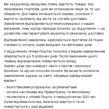
Ми заздалегідь вказуємо повну вартість товару: без
прихованих платежів, щоб ви сплачували лише за те, що
обираєте. Доставка оплачується окремо, оскільки її
вартість залежить від міста та служби доставки.
Замовлення відправляються безпосередньо з наших
магазинів, тому кур'єр передає посилку до відділення — це
дозволяє нам гарантувати акуратну й своєчасну доставку.
Відправлення замовлень здійснюється протягом 24 годин
з моменту оплати, окрім вихідних та святкових днів.
У відділеннях «Нова Пошта» посилка з вашим замовленням
зберігається до 5 робочих днів. Після закінчення цього
терміну відправлення повертається назад.
Giardini дбає про комфорт своїх клієнтів і пропонує
безпечні та зручні способи оплати. Ви можете оплатити
замовлення одразу на сайті, обравши найзручніший
варіант:
- безготівковий розрахунок за реквізитами
- оплата частинами від ПриватБанку та Монобанку
- післяплата у «Новій Пошті» з передоплатою 300 грн
(сума віднімається від загальної вартості та не
повертається у разі відмови)