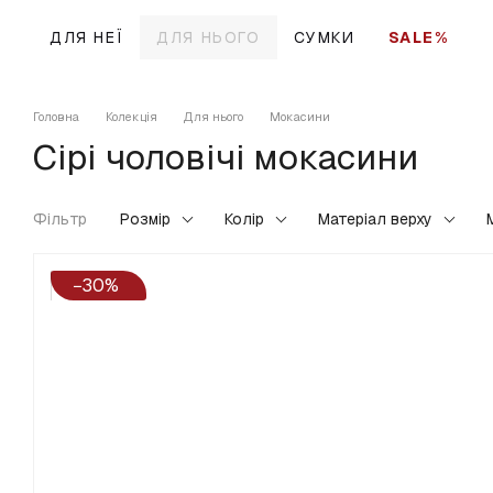
Перейти до основного контенту
ДЛЯ НЕЇ
ДЛЯ НЬОГО
СУМКИ
SALE%
Головна
Колекція
Для нього
Мокасини
Сірі чоловічі мокасини
Фільтр
Розмір
Колір
Матеріал верху
−30%