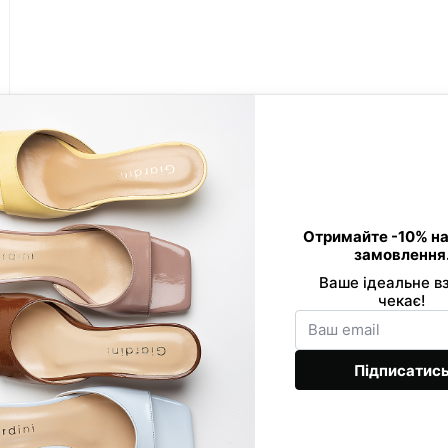
Контактна інформація
0 800 33 86 01
Viber
089 520-24-16
Telegram
068 877-03-53
office@giard
Передзвонити вам?
Ми в соцмережах