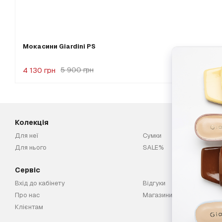
Мокасини Giardini PS
4 130 грн
5 900 грн
Колекція
Для неї
Сумки
Для нього
SALE%
Сервіс
Вхід до кабінету
Відгуки
Про нас
Магазини
Клієнтам