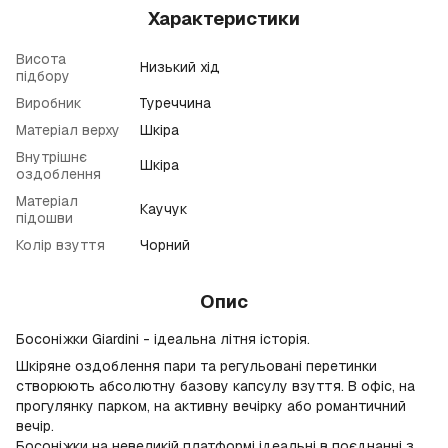
Характеристики
Висота
Низький хід
підбору
Виробник
Туреччина
Матеріал верху
Шкіра
Внутрішнє
Шкіра
оздоблення
Матеріал
Каучук
підошви
Колір взуття
Чорний
Опис
Босоніжки Giardini - ідеальна літня історія.
Шкіряне оздоблення пари та регульовані перетинки
створюють абсолютну базову капсулу взуття. В офіс, на
прогулянку парком, на активну вечірку або романтичний
вечір.
Босоніжки на невеликій платформі ідеальні в поєднанні з