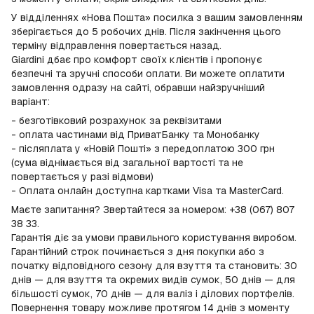
У відділеннях «Нова Пошта» посилка з вашим замовленням
зберігається до 5 робочих днів. Після закінчення цього
терміну відправлення повертається назад.
Giardini дбає про комфорт своїх клієнтів і пропонує
безпечні та зручні способи оплати. Ви можете оплатити
замовлення одразу на сайті, обравши найзручніший
варіант:
- безготівковий розрахунок за реквізитами
- оплата частинами від ПриватБанку та Монобанку
- післяплата у «Новій Пошті» з передоплатою 300 грн
(сума віднімається від загальної вартості та не
повертається у разі відмови)
- Оплата онлайн доступна картками Visa та MasterCard.
Маєте запитання? Звертайтеся за номером: +38 (067) 807
38 33.
Гарантія діє за умови правильного користування виробом.
Гарантійний строк починається з дня покупки або з
початку відповідного сезону для взуття та становить: 30
днів — для взуття та окремих видів сумок, 50 днів — для
більшості сумок, 70 днів — для валіз і ділових портфелів.
Повернення товару можливе протягом 14 днів з моменту