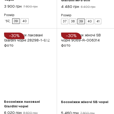
Giardini MFS білі
3 900 грн
4 480 грн
7 800 грн
6 400 грн
Розмір
Розмір
37
39
40
37
38
39
40
41
−30%
−30%
Босоніжки лаковані
Босоніжки жіночі SB чорні
Giardini чорні
6 020 грн
5 460 грн
8 600 грн
7 800 грн