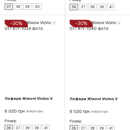
Розмір
37
38
39
40
36
37
38
39
41
−30%
−30%
Лофери Жіночі Vicino V
Лофери Жіночі Vicino V
6 020 грн
6 020 грн
8 600 грн
8 600 грн
Розмір
Розмір
36
37
38
39
41
36
37
38
39
41