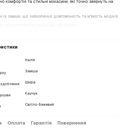
о комфортні та стильні мокасини, які точно звернуть на
і із замши, що забезпечує довговічність та м'якість моделі.
а точно потрібна у кожному гардеробі!
ристики
Італія
Замша
ерху
Шкіра
оздоблення
Каучук
ідошви
Світло-Бежевий
я
а
Оплата
Гарантія
Повернення