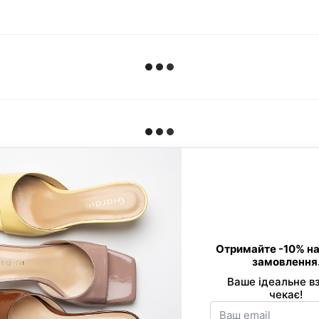
Контактна інформація
0 800 33 86 01
Viber
089 520-24-16
Telegram
068 877-03-53
office@giard