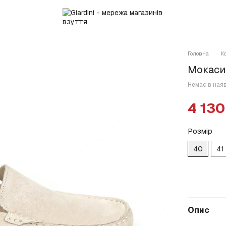
Головна
К
Мокасин
Немає в ная
4 130
Розмір
40
41
Опис