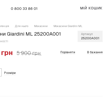
МІЙ КОШИК
0 800 33 86 01
олекція
Для нього
Мокасини
Мокасини Giardini ML
и Giardini ML 25200A001
Артикул
25200A001
вності
 грн
5 900 грн
Порівняти
В бажання
Розміри