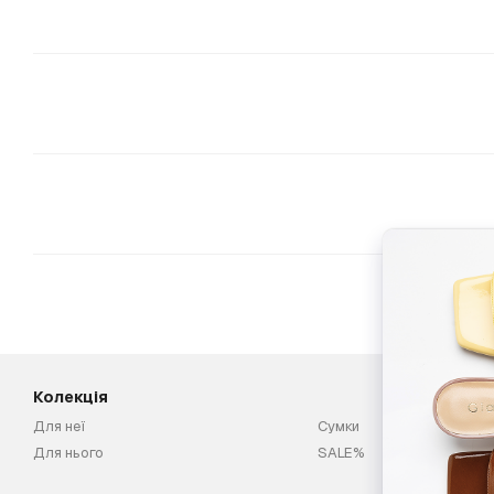
Колекція
Для неї
Сумки
Для нього
SALE%