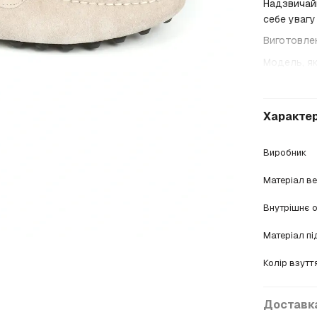
Надзвичайн
себе увагу
Виготовлен
Модель, як
Характе
Виробник
Матеріал в
Внутрішнє 
Матеріал п
Колір взутт
Доставк