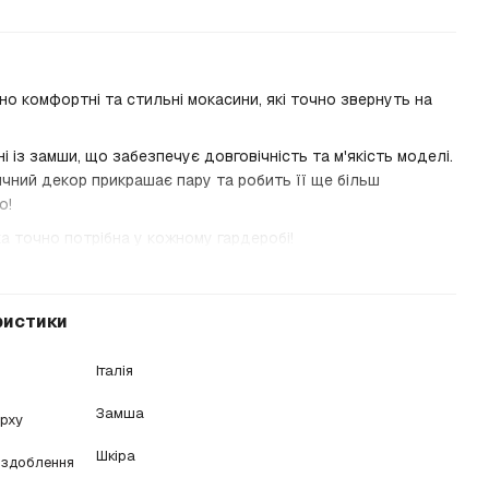
о комфортні та стильні мокасини, які точно звернуть на
і із замши, що забезпечує довговічність та м'якість моделі.
ичний декор прикрашає пару та робить її ще більш
ю!
а точно потрібна у кожному гардеробі!
ристики
Італія
Замша
ерху
Шкіра
оздоблення