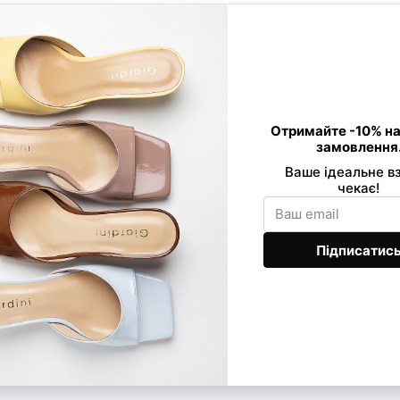
Контактна інформація
0 800 33 86 01
Viber
089 520-24-16
Telegram
068 877-03-53
office@giard
Передзвонити вам?
Ми в соцмережах