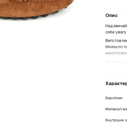
Опис
Надзвичайн
себе увагу
Виготовлен
Мінімаліст
винятково
Модель, як
Характе
Виробник
Матеріал в
Внутрішнє 