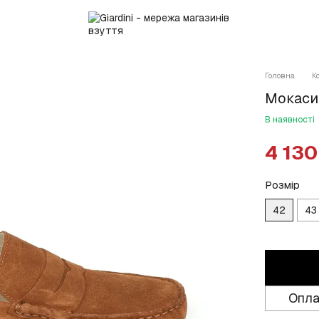
Головна
К
Мокаси
В наявності
4 130
Розмір
42
43
Опла