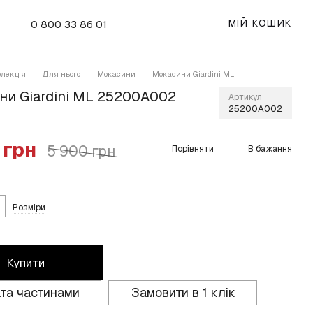
МІЙ КОШИК
0 800 33 86 01
олекція
Для нього
Мокасини
Мокасини Giardini ML
ни Giardini ML 25200A002
Артикул
25200A002
 грн
5 900 грн
Порівняти
В бажання
Розміри
Купити
та частинами
Замовити в 1 клік