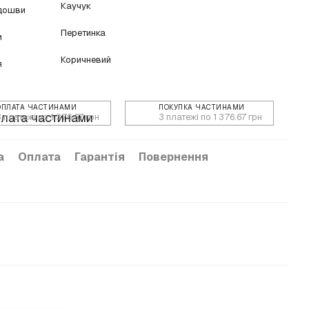
Каучук
ідошви
Перетинка
и
Коричневий
я
ОПЛАТА ЧАСТИНАМИ
ПОКУПКА ЧАСТИНАМИ
3 платежі по 1 376.67 грн
3 платежі по 1 376.67 грн
а
Оплата
Гарантія
Повернення