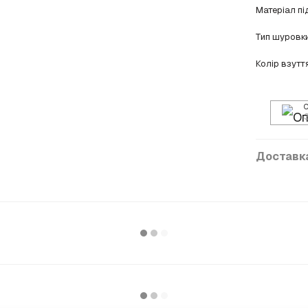
Матеріал п
Тип шуровк
Колір взутт
Доставк