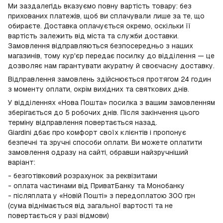
Ми заздалегідь вказуємо повну вартість товару: без
прихованих платежів, щоб ви сплачували лише за те, що
обираєте. Доставка оплачується окремо, оскільки її
вартість залежить від міста та служби доставки.
Замовлення відправляються безпосередньо з наших
магазинів, тому кур'єр передає посилку до відділення — це
дозволяє нам гарантувати акуратну й своєчасну доставку.
Відправлення замовлень здійснюється протягом 24 годин
з моменту оплати, окрім вихідних та святкових днів.
У відділеннях «Нова Пошта» посилка з вашим замовленням
зберігається до 5 робочих днів. Після закінчення цього
терміну відправлення повертається назад.
Giardini дбає про комфорт своїх клієнтів і пропонує
безпечні та зручні способи оплати. Ви можете оплатити
замовлення одразу на сайті, обравши найзручніший
варіант:
- безготівковий розрахунок за реквізитами
- оплата частинами від ПриватБанку та Монобанку
- післяплата у «Новій Пошті» з передоплатою 300 грн
(сума віднімається від загальної вартості та не
повертається у разі відмови)