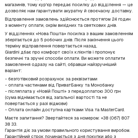
магазинів, тому кур'єр передає посилку до відділення — це
дозволяє нам гарантувати акуратну й своєчасну доставку.
Відправлення замовлень здійснюється протягом 24 годин
з моменту оплати, окрім вихідних та святкових днів.
У відділеннях «Нова Пошта» посилка з вашим замовленням
зберігається до 5 робочих днів. Після закінчення цього
терміну відправлення повертається назад.
Giardini дбає про комфорт своїх клієнтів і пропонує
безпечні та зручні способи оплати. Ви можете оплатити
замовлення одразу на сайті, обравши найзручніший
варіант:
- безготівковий розрахунок за реквізитами
- оплата частинами від ПриватБанку та Монобанку
- післяплата у «Новій Пошті» з передоплатою 300 грн
(сума віднімається від загальної вартості та не
повертається у разі відмови)
- Оплата онлайн доступна картками Visa та MasterCard.
Маєте запитання? Звертайтеся за номером: +38 (067) 807
38 33.
Гарантія діє за умови правильного користування виробом.
Гарантійний строк починається з дня покупки або з