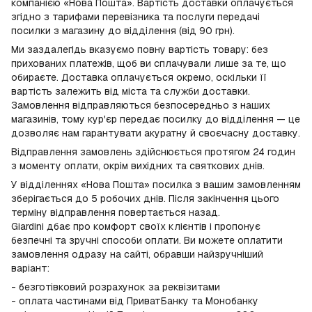
компанією «Нова Пошта». Вартість доставки оплачується
згідно з тарифами перевізника та послуги передачі
посилки з магазину до відділення (від 90 грн).
Ми заздалегідь вказуємо повну вартість товару: без
прихованих платежів, щоб ви сплачували лише за те, що
обираєте. Доставка оплачується окремо, оскільки її
вартість залежить від міста та служби доставки.
Замовлення відправляються безпосередньо з наших
магазинів, тому кур'єр передає посилку до відділення — це
дозволяє нам гарантувати акуратну й своєчасну доставку.
Відправлення замовлень здійснюється протягом 24 годин
з моменту оплати, окрім вихідних та святкових днів.
У відділеннях «Нова Пошта» посилка з вашим замовленням
зберігається до 5 робочих днів. Після закінчення цього
терміну відправлення повертається назад.
Giardini дбає про комфорт своїх клієнтів і пропонує
безпечні та зручні способи оплати. Ви можете оплатити
замовлення одразу на сайті, обравши найзручніший
варіант:
- безготівковий розрахунок за реквізитами
- оплата частинами від ПриватБанку та Монобанку