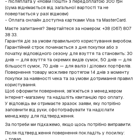
- післяплата у «Новій Пошті» з передоплатою 300 грн
(сума віднімається від загальної вартості та не
повертається у разі відмови)
- Оплата онлайн доступна картками Visa та MasterCard.
Маєте запитання? Звертайтеся за номером: +38 (067) 807
38 33.
Гарантія діє за умови правильного користування виробом.
Гарантійний строк починається з дня покупки або з
початку відповідного сезону для взуття та становить: 30
днів — для взуття та окремих видів сумок, 50 днів — для
більшості сумок, 70 днів — для валіз і ділових портфелів.
Повернення товару можливе протягом 14 днів з моменту
покупки за наявності чека та за умови дотримання правил
користування.
Щоб оформити повернення, зв’яжіться з менеджером
інтернет-магазину та надішліть квитанцію про оплату.
У відповідь ви отримаєте зразок заяви, яку потрібно
заповнити від руки, сфотографувати та надіслати
менеджеру для підтвердження.
За потреби ми підкажемо, якщо щось потрібно виправити.
Після підтвердження повернення покладіть у посилку:
- товар