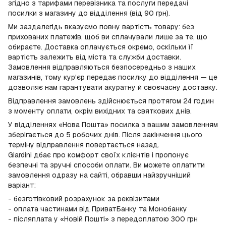
згідно з тарифами перевізника та послуги передачі
посилки з магазину до відділення (від 90 грн).
Ми заздалегідь вказуємо повну вартість товару: без
прихованих платежів, щоб ви сплачували лише за те, що
обираєте. Доставка оплачується окремо, оскільки її
вартість залежить від міста та служби доставки.
Замовлення відправляються безпосередньо з наших
магазинів, тому кур'єр передає посилку до відділення — це
дозволяє нам гарантувати акуратну й своєчасну доставку.
Відправлення замовлень здійснюється протягом 24 годин
з моменту оплати, окрім вихідних та святкових днів.
У відділеннях «Нова Пошта» посилка з вашим замовленням
зберігається до 5 робочих днів. Після закінчення цього
терміну відправлення повертається назад.
Giardini дбає про комфорт своїх клієнтів і пропонує
безпечні та зручні способи оплати. Ви можете оплатити
замовлення одразу на сайті, обравши найзручніший
варіант:
- безготівковий розрахунок за реквізитами
- оплата частинами від ПриватБанку та Монобанку
- післяплата у «Новій Пошті» з передоплатою 300 грн