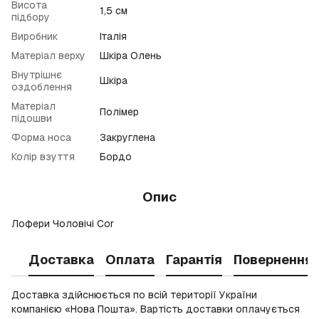
Висота
1,5 см
підбору
Виробник
Італія
Матеріал верху
Шкіра Олень
Внутрішнє
Шкіра
оздоблення
Матеріал
Полімер
підошви
Форма носа
Закруглена
Колір взуття
Бордо
Опис
Лофери Чоловічі Cor
Доставка
Оплата
Гарантія
Повернення
Доставка здійснюється по всій території України
компанією «Нова Пошта». Вартість доставки оплачується