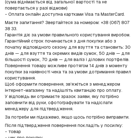
(сума віднімається від загальної вартості та не
повертається у разі відмови)
- Оплата онлайн доступна картками Visa та MasterCard.
Маєте запитання? Звертайтеся за номером: +38 (067) 807
38 33.
Гарантія діє за умови правильного користування виробом.
Гарантійний строк починається з дня покупки або з
початку відповідного сезону для взуття та становить: 30
днів — для взуття та окремих видів сумок, 50 днів — для
більшості сумок, 70 днів — для валіз і ділових портфелів.
Повернення товару можливе протягом 14 днів з моменту
покупки за наявності чека та за умови дотримання правил
користування.
Щоб оформити повернення, зв’яжіться з менеджером
інтернет-магазину та надішліть квитанцію про оплату.
У відповідь ви отримаєте зразок заяви, яку потрібно
заповнити від руки, сфотографувати та надіслати
менеджеру для підтвердження.
За потреби ми підкажемо, якщо щось потрібно виправити.
Після підтвердження повернення покладіть у посилку:
- товар
- чек про покупку