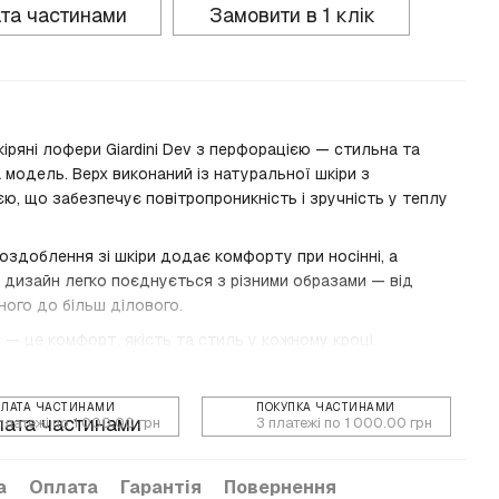
та частинами
Замовити в 1 клік
кіряні лофери Giardini Dev з перфорацією — стильна та
модель. Верх виконаний із натуральної шкіри з
ю, що забезпечує повітропроникність і зручність у теплу
оздоблення зі шкіри додає комфорту при носінні, а
 дизайн легко поєднується з різними образами — від
ого до більш ділового.
ev — це комфорт, якість та стиль у кожному кроці.
ПЛАТА ЧАСТИНАМИ
ПОКУПКА ЧАСТИНАМИ
платежі по 1 000.00 грн
3 платежі по 1 000.00 грн
а
Оплата
Гарантія
Повернення