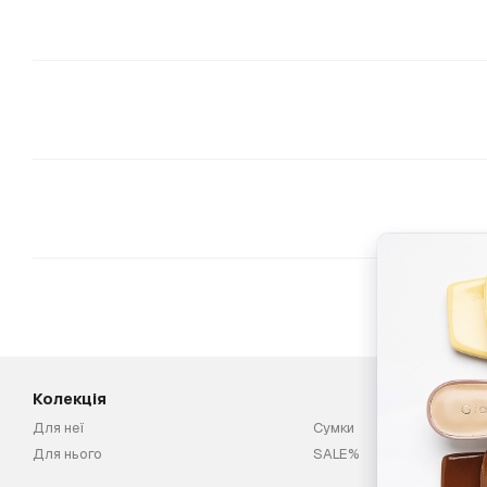
Колекція
Для неї
Сумки
Для нього
SALE%