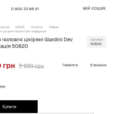
МІЙ КОШИК
0 800 33 86 01
олекція
SALE%
Чоловіче
Лофери
чі шкіряні Giardini Dev перфорація
чоловічі шкіряні Giardini Dev
Артикул
50820
ація 50820
 грн
5 920 грн
Порівняти
В бажання
міри
Купити