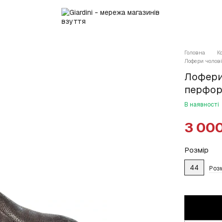
Головна
К
Лофери чолові
Лофери 
перфор
В наявності
3 000
Розмір
44
Роз