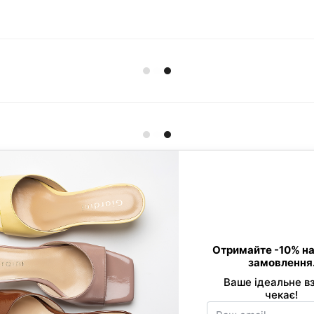
Контактна інформація
0 800 33 86 01
Viber
089 520-24-16
Telegram
068 877-03-53
office@giard