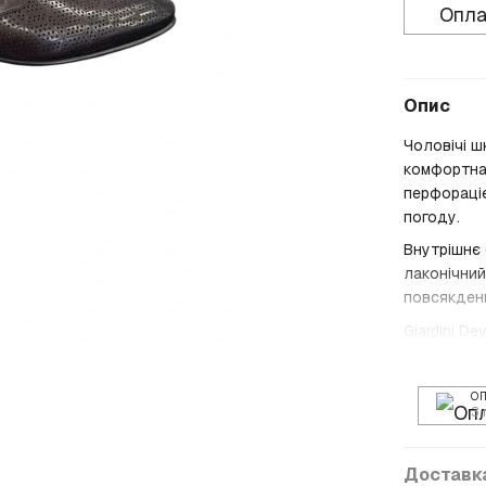
Опла
Опис
Чоловічі ш
комфортна 
перфораціє
погоду.
Внутрішнє 
лаконічний
повсякденн
Giardini D
О
3 
Доставк