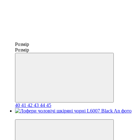
Розмір
Розмір
40
41
42
43
44
45
−30%