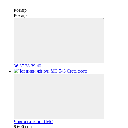
Розмір
Розмір
36
37
38
39
40
Човники жіночі МС
8 600 грн