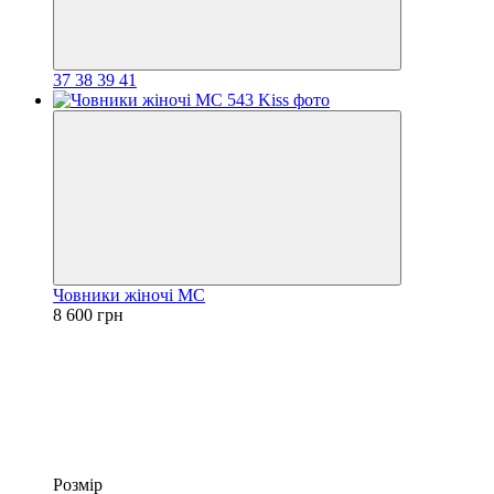
37
38
39
41
Човники жіночі МС
8 600 грн
Розмір