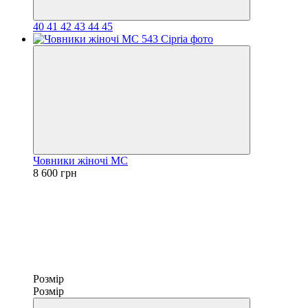
40
41
42
43
44
45
Човники жіночі МС
8 600 грн
Розмір
Розмір