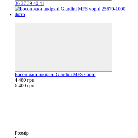
36
37
39
40
41
−30%
Босоніжки шкіряні Giardini MFS чорні
4 480 грн
6 400 грн
Розмір