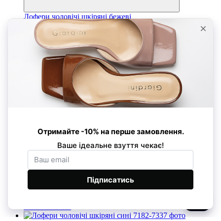
Лофери чоловічі шкіряні бежеві
4 830 грн
6 900 грн
Розмір
Розмір
40
41
42
44
45