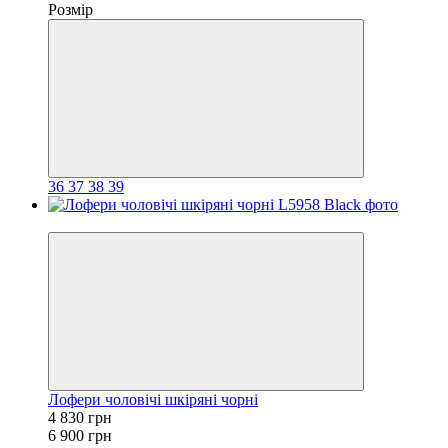
Розмір
36
37
38
39
−30%
Лофери чоловічі шкіряні чорні
4 830 грн
6 900 грн