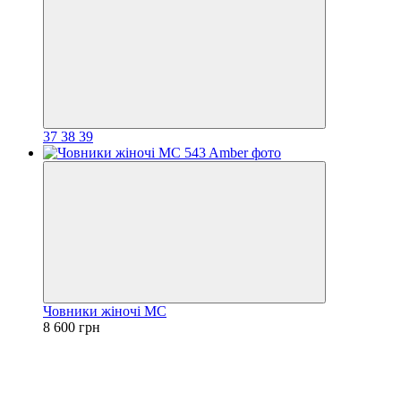
37
38
39
Човники жіночі MC
8 600 грн