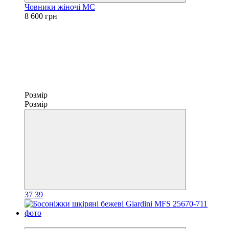
Човники жіночі МС
8 600 грн
Розмір
Розмір
37
39
−30%