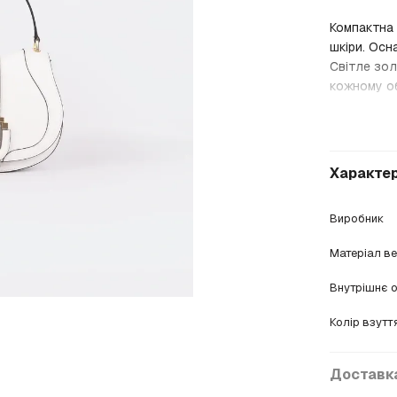
Компактна 
шкіри. Осн
Світле зо
кожному о
Характе
Виробник
Матеріал в
Внутрішнє 
Колір взутт
Доставк