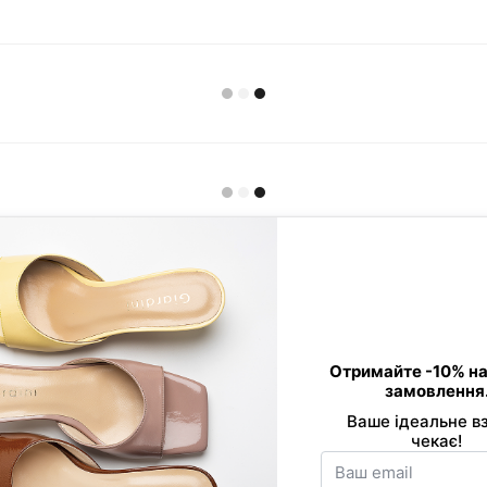
Контактна інформація
0 800 33 86 01
Viber
089 520-24-16
Telegram
068 877-03-53
office@giard