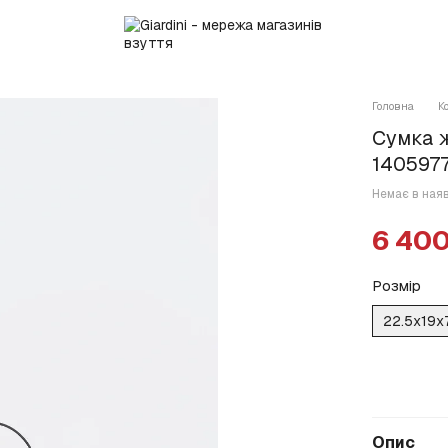
Головна
К
Сумка 
140597
Немає в ная
6 400
Розмір
22.5x19x
Опис