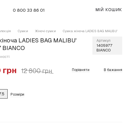
МІЙ КОШИК
0 800 33 86 01
олекція
Сумки
Жіночі сумки
Сумка жіноча LADIES BAG MALIBU'
жіноча LADIES BAG MALIBU'
Артикул
1405977
7 BIANCO
BIANCO
вності
 грн
12 800 грн
Порівняти
В бажання
7.5
Розміри