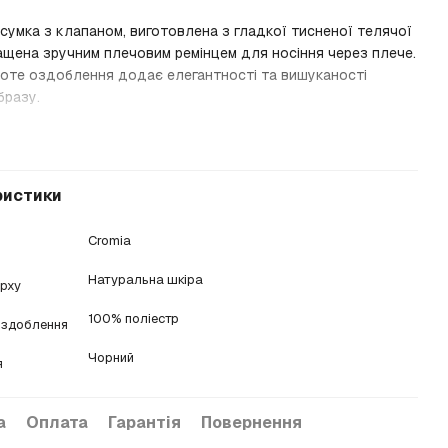
сумка з клапаном, виготовлена з гладкої тисненої телячої
ащена зручним плечовим ремінцем для носіння через плече.
лоте оздоблення додає елегантності та вишуканості
бразу.
ристики
Cromia
Натуральна шкіра
ерху
100% поліестр
оздоблення
Чорний
я
а
Оплата
Гарантія
Повернення