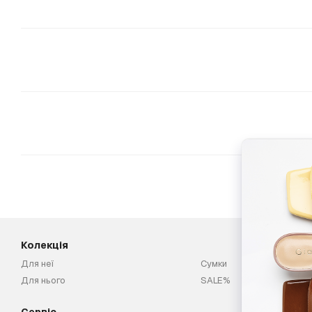
Колекція
Для неї
Сумки
Для нього
SALE%