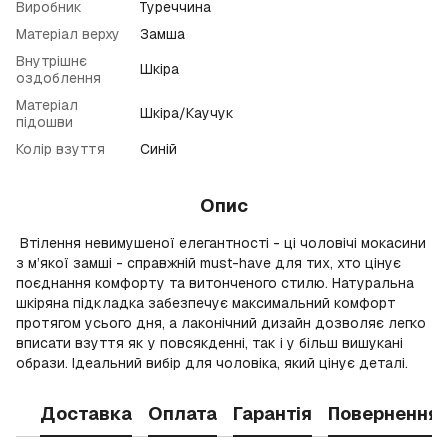
Виробник
Туреччина
Матеріал верху
Замша
Внутрішнє
Шкіра
оздоблення
Матеріал
Шкіра/Каучук
підошви
Колір взуття
Синій
Опис
Втілення невимушеної елегантності - ці чоловічі мокасини
з м’якої замші - справжній must-have для тих, хто цінує
поєднання комфорту та витонченого стилю. Натуральна
шкіряна підкладка забезпечує максимальний комфорт
протягом усього дня, а лаконічний дизайн дозволяє легко
вписати взуття як у повсякденні, так і у більш вишукані
образи. Ідеальний вибір для чоловіка, який цінує деталі.
Доставка
Оплата
Гарантія
Повернення