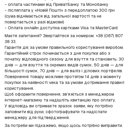
- оплата частинами від ПриватБанку та Монобанку
- післяплата у «Новій Пошті» з передоплатою 300 грн
(сума віднімається від загальної вартості та не
повертається у разі відмови)
- Оплата онлайн доступна картками Visa та MasterCard.
Маєте запитання? Звертайтеся за номером: +38 (067) 807
38 33.
Гарантія діє за умови правильного користування виробом.
Гарантійний строк починається з дня покупки або з
початку відповідного сезону для взуття та становить: 30
днів — для взуття та окремих видів сумок, 50 днів — для
більшості сумок, 70 днів — для валіз і ділових портфелів.
Повернення товару можливе протягом 14 днів з моменту
покупки за наявності чека та за умови дотримання правил
користування.
Щоб оформити повернення, зв’яжіться з менеджером
інтернет-магазину та надішліть квитанцію про оплату.
У відповідь ви отримаєте зразок заяви, яку потрібно
заповнити від руки, сфотографувати та надіслати
менеджеру для підтвердження.
За потреби ми підкажемо, якщо щось потрібно виправити.