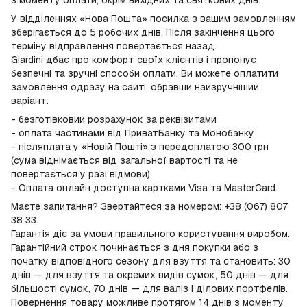
з моменту оплати, окрім вихідних та святкових днів.
У відділеннях «Нова Пошта» посилка з вашим замовленням
зберігається до 5 робочих днів. Після закінчення цього
терміну відправлення повертається назад.
Giardini дбає про комфорт своїх клієнтів і пропонує
безпечні та зручні способи оплати. Ви можете оплатити
замовлення одразу на сайті, обравши найзручніший
варіант:
- безготівковий розрахунок за реквізитами
- оплата частинами від ПриватБанку та Монобанку
- післяплата у «Новій Пошті» з передоплатою 300 грн
(сума віднімається від загальної вартості та не
повертається у разі відмови)
- Оплата онлайн доступна картками Visa та MasterCard.
Маєте запитання? Звертайтеся за номером: +38 (067) 807
38 33.
Гарантія діє за умови правильного користування виробом.
Гарантійний строк починається з дня покупки або з
початку відповідного сезону для взуття та становить: 30
днів — для взуття та окремих видів сумок, 50 днів — для
більшості сумок, 70 днів — для валіз і ділових портфелів.
Повернення товару можливе протягом 14 днів з моменту