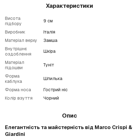
Характеристики
Висота
9 см
підбору
Виробник
Італія
Матеріал верху
Замша
Внутрішнє
Шкіра
оздоблення
Матеріал
Туніт
підошви
Форма
Шпилька
каблука
Форма носа
Гострий ніс
Колір взуття
Чорний
Опис
Елегантність та майстерність від Marco Crispi &
Giardini