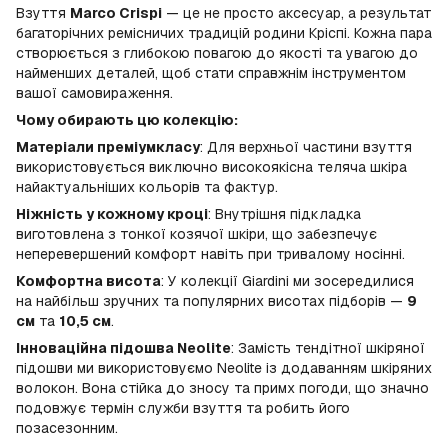
Взуття
Marco Crispi
— це не просто аксесуар, а результат
багаторічних ремісничих традицій родини Кріспі. Кожна пара
створюється з глибокою повагою до якості та увагою до
найменших деталей, щоб стати справжнім інструментом
вашої самовираження.
Чому обирають цю колекцію:
Матеріали преміумкласу
: Для верхньої частини взуття
використовується виключно високоякісна теляча шкіра
найактуальніших кольорів та фактур.
Ніжність у кожному кроці
: Внутрішня підкладка
виготовлена з тонкої козячої шкіри, що забезпечує
неперевершений комфорт навіть при тривалому носінні.
Комфортна висота
: У колекції Giardini ми зосередилися
на найбільш зручних та популярних висотах підборів —
9
см
та
10,5 см
.
Інноваційна підошва Neolite
: Замість тендітної шкіряної
підошви ми використовуємо Neolite із додаванням шкіряних
волокон. Вона стійка до зносу та примх погоди, що значно
подовжує термін служби взуття та робить його
позасезонним.