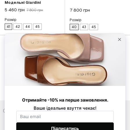
Mодельні Giardini
5 460 грн
7 800 грн
7 800 грн
Розмір
Розмір
41
42
44
45
40
43
45
Показати ще 20 товарів
Назад
Вперед
1
з 7
0 800 33 86 01
089 520-24-16
068 877-03-53
Контакти