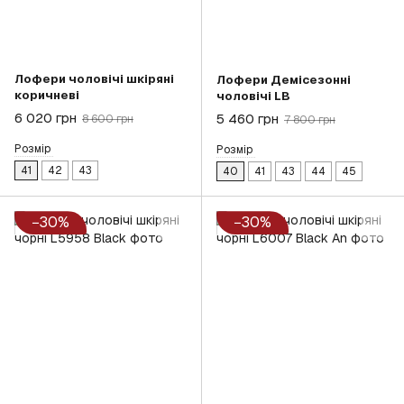
Лофери чоловічі шкіряні
Лофери Демісезонні
коричневі
чоловічі LB
6 020 грн
5 460 грн
8 600 грн
7 800 грн
Розмір
Розмір
41
42
43
40
41
43
44
45
−30%
−30%