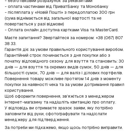
- безготівковий розрахунок за реквізитами
- оплата частинами від ПриватБанку та Монобанку
- післяплата у «Новій Пошті» з передоплатою 300 грн
(сума віднімається від загальної вартості та не
повертається у разі відмови)
- Оплата онлайн доступна картками Visa та MasterCard.
Маєте запитання? Звертайтеся за номером: +38 (067) 807
38 33.
Гарантія діє за умови правильного користування виробом.
Гарантійний строк починається з дня покупки або з
початку відповідного сезону для взуття та становить: 30
днів — для взуття та окремих видів сумок, 50 днів — для
більшості сумок, 70 днів — для валіз і ділових портфелів.
Повернення товару можливе протягом 14 днів з моменту
покупки за наявності чека та за умови дотримання правил
користування.
Щоб оформити повернення, зв’яжіться з менеджером
інтернет-магазину та надішліть квитанцію про оплату.
У відповідь ви отримаєте зразок заяви, яку потрібно
заповнити від руки, сфотографувати та надіслати
менеджеру для підтвердження.
За потреби ми підкажемо, якщо щось потрібно виправити.