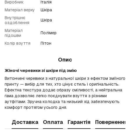
Виробник
Італія
Матеріал верху
Шкіра
Внутрішнє
Шкіра
оздоблення
Матеріал
Полімер
підошви
Колір взуття
Пітон
Опис
Жіночі черевики зі шкіри під змію
Витончені черевики з натуральної шкіри з ефектом зміїного
принту — вибір для тих, хто цінує стиль і оригінальність.
Ефектна текстура додає образу сміливості, а нейтральна
гама дозволяє легко поєднувати взуття з різними
аутфітами. Зручна колодка та низький хід забезпечують
комфорт протягом усього дня.
Доставка
Оплата
Гарантія
Повернення