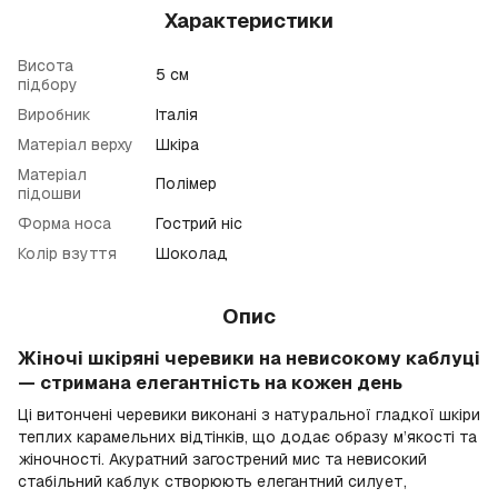
Характеристики
Висота
5 см
підбору
Виробник
Італія
Матеріал верху
Шкіра
Матеріал
Полімер
підошви
Форма носа
Гострий ніс
Колір взуття
Шоколад
Опис
Жіночі шкіряні черевики на невисокому каблуці
— стримана елегантність на кожен день
Ці витончені черевики виконані з натуральної гладкої шкіри
теплих карамельних відтінків, що додає образу м’якості та
жіночності. Акуратний загострений мис та невисокий
стабільний каблук створюють елегантний силует,