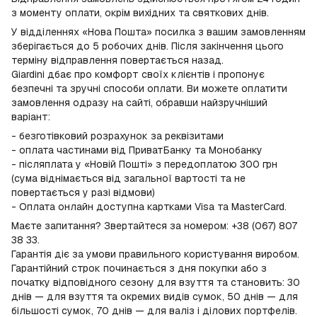
з моменту оплати, окрім вихідних та святкових днів.
У відділеннях «Нова Пошта» посилка з вашим замовленням
зберігається до 5 робочих днів. Після закінчення цього
терміну відправлення повертається назад.
Giardini дбає про комфорт своїх клієнтів і пропонує
безпечні та зручні способи оплати. Ви можете оплатити
замовлення одразу на сайті, обравши найзручніший
варіант:
- безготівковий розрахунок за реквізитами
- оплата частинами від ПриватБанку та Монобанку
- післяплата у «Новій Пошті» з передоплатою 300 грн
(сума віднімається від загальної вартості та не
повертається у разі відмови)
- Оплата онлайн доступна картками Visa та MasterCard.
Маєте запитання? Звертайтеся за номером: +38 (067) 807
38 33.
Гарантія діє за умови правильного користування виробом.
Гарантійний строк починається з дня покупки або з
початку відповідного сезону для взуття та становить: 30
днів — для взуття та окремих видів сумок, 50 днів — для
більшості сумок, 70 днів — для валіз і ділових портфелів.