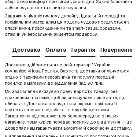
зберігаючи комфорт протягом усього дня. Задня блискавка
забезпечує легке та швидке взування.
Завдяки мінімалістичному дизайну, ідеальній посадці та
преміальним матеріалам ця модель чудово поєднується з
класичними, повсякденними та smart-casual образами,
стаючи універсальним акцентом гардеробу.
Доставка
Оплата
Гарантія
Повернення
Доставка здійснюється по всій території України
компанією «Нова Пошта». Вартість доставки оплачується
згідно з тарифами перевізника та послуги передачі
посилки з магазину до відділення (від 90 грн).
Ми заздалегідь вказуємо повну вартість товару: без
прихованих платежів, щоб ви сплачували лише за те, що
обираєте. Доставка оплачується окремо, оскільки її
вартість залежить від міста та служби доставки.
Замовлення відправляються безпосередньо з наших
магазинів, тому кур'єр передає посилку до відділення — це
дозволяє нам гарантувати акуратну й своєчасну доставку.
Відправлення замовлень здійснюється протягом 24 годин