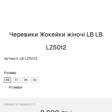
Черевики Жокейки жіночі LB LB
LZ5012
Артикул:
LB LZ5012
Розмір
36
37
38
39
Розміри
Немає в наявності