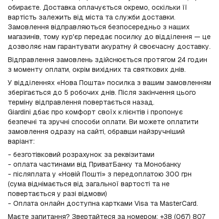
обираєте. Доставка оплачується окремо, оскільки її
вартість залежить від міста та служби доставки.
Замовлення відправляються безпосередньо з наших
магазинів, тому кур'єр передає посилку до відділення — це
дозволяє нам гарантувати акуратну й своєчасну доставку.
Відправлення замовлень здійснюється протягом 24 годин
з моменту оплати, окрім вихідних та святкових днів.
У відділеннях «Нова Пошта» посилка з вашим замовленням
зберігається до 5 робочих днів. Після закінчення цього
терміну відправлення повертається назад.
Giardini дбає про комфорт своїх клієнтів і пропонує
безпечні та зручні способи оплати. Ви можете оплатити
замовлення одразу на сайті, обравши найзручніший
варіант:
- безготівковий розрахунок за реквізитами
- оплата частинами від ПриватБанку та Монобанку
- післяплата у «Новій Пошті» з передоплатою 300 грн
(сума віднімається від загальної вартості та не
повертається у разі відмови)
- Оплата онлайн доступна картками Visa та MasterCard.
Маєте запитання? Звертайтеся за номером: +38 (067) 807