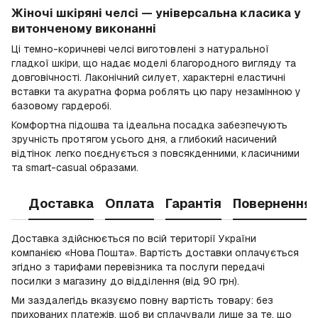
Жіночі шкіряні челсі — універсальна класика у
витонченому виконанні
Ці темно-коричневі челсі виготовлені з натуральної
гладкої шкіри, що надає моделі благородного вигляду та
довговічності. Лаконічний силует, характерні еластичні
вставки та акуратна форма роблять цю пару незамінною у
базовому гардеробі.
Комфортна підошва та ідеальна посадка забезпечують
зручність протягом усього дня, а глибокий насичений
відтінок легко поєднується з повсякденними, класичними
та smart-casual образами.
Доставка
Оплата
Гарантія
Повернення
Доставка здійснюється по всій території України
компанією «Нова Пошта». Вартість доставки оплачується
згідно з тарифами перевізника та послуги передачі
посилки з магазину до відділення (від 90 грн).
Ми заздалегідь вказуємо повну вартість товару: без
прихованих платежів, щоб ви сплачували лише за те, що