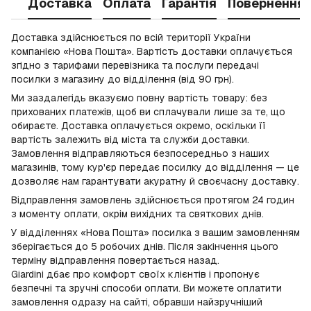
Доставка
Оплата
Гарантія
Повернення
Доставка здійснюється по всій території України
компанією «Нова Пошта». Вартість доставки оплачується
згідно з тарифами перевізника та послуги передачі
посилки з магазину до відділення (від 90 грн).
Ми заздалегідь вказуємо повну вартість товару: без
прихованих платежів, щоб ви сплачували лише за те, що
обираєте. Доставка оплачується окремо, оскільки її
вартість залежить від міста та служби доставки.
Замовлення відправляються безпосередньо з наших
магазинів, тому кур'єр передає посилку до відділення — це
дозволяє нам гарантувати акуратну й своєчасну доставку.
Відправлення замовлень здійснюється протягом 24 годин
з моменту оплати, окрім вихідних та святкових днів.
У відділеннях «Нова Пошта» посилка з вашим замовленням
зберігається до 5 робочих днів. Після закінчення цього
терміну відправлення повертається назад.
Giardini дбає про комфорт своїх клієнтів і пропонує
безпечні та зручні способи оплати. Ви можете оплатити
замовлення одразу на сайті, обравши найзручніший