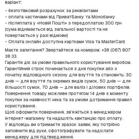
варіант:
- безготівковий розрахунок за реквізитами
- оплата частинами від ПриватБанку та Монобанку
- післяплата у «Новій Пошті» з передоплатою 300 грн
(сума віднімається від загальної вартості та не
повертається у разі відмови)
- Оплата онлайн доступна картками Visa та MasterCard.
Маєте запитання? Звертайтеся за номером: +38 (067) 807
38 33.
Гарантія діє за умови правильного користування виробом.
Гарантійний строк починається з дня покупки або з
початку відповідного сезону для взуття та становить: 30
днів — для взуття та окремих видів сумок, 50 днів — для
більшості сумок, 70 днів — для валіз і ділових портфелів.
Повернення товару можливе протягом 14 днів з моменту
покупки за наявності чека та за умови дотримання правил
користування.
Щоб оформити повернення, зв’яжіться з менеджером
інтернет-магазину та надішліть квитанцію про оплату.
У відповідь ви отримаєте зразок заяви, яку потрібно
заповнити від руки, сфотографувати та надіслати
менеджеру для підтвердження.