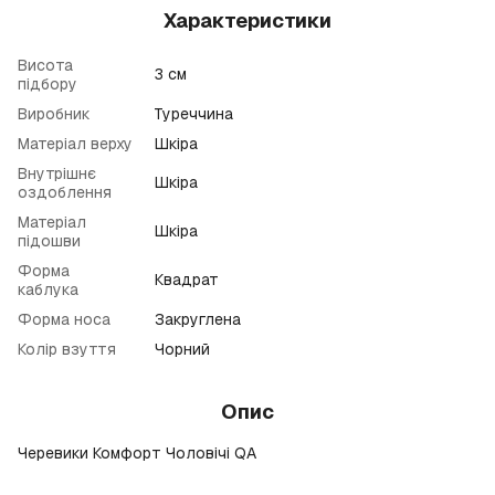
Характеристики
Висота
3 см
підбору
Виробник
Туреччина
Матеріал верху
Шкіра
Внутрішнє
Шкіра
оздоблення
Матеріал
Шкіра
підошви
Форма
Квадрат
каблука
Форма носа
Закруглена
Колір взуття
Чорний
Опис
Черевики Комфорт Чоловічі QA