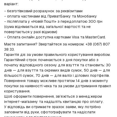
варіант:
- безготівковий розрахунок за реквізитами
- оплата частинами від ПриватБанку та Монобанку
- післяплата у «Новій Пошті» з передоплатою 300 грн
(сума віднімається від загальної вартості та не
повертається у разі відмови)
- Оплата онлайн доступна картками Visa та MasterCard.
Маєте запитання? Звертайтеся за номером: +38 (067) 807
38 33.
Гарантія діє за умови правильного користування виробом.
Гарантійний строк починається з дня покупки або з
початку відповідного сезону для взуття та становить: 30
днів — для взуття та окремих видів сумок, 50 днів — для
більшості сумок, 70 днів — для валіз і ділових портфелів.
Повернення товару можливе протягом 14 днів з моменту
покупки за наявності чека та за умови дотримання правил
користування.
Щоб оформити повернення, зв’яжіться з менеджером
інтернет-магазину та надішліть квитанцію про оплату.
У відповідь ви отримаєте зразок заяви, яку потрібно
заповнити від руки, сфотографувати та надіслати