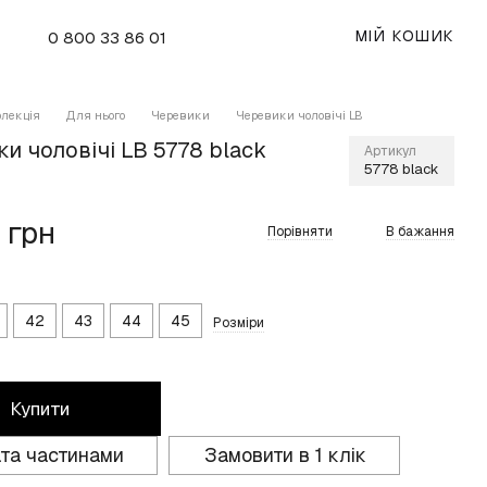
МІЙ КОШИК
0 800 33 86 01
олекція
Для нього
Черевики
Черевики чоловічі LB
и чоловічі LB 5778 black
Артикул
5778 black
 грн
Порівняти
В бажання
42
43
44
45
Розміри
Купити
та частинами
Замовити в 1 клік