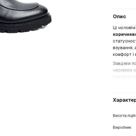
Опис
Ці чоловіч
коричнев
статусност
взування, 
комфорт і 
Завдяки п
черевики ч
повсякденн
Характе
Висота під
Виробник