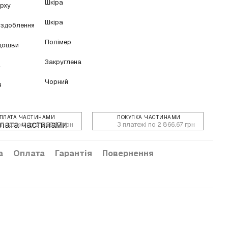
Шкіра
ерху
Шкіра
оздоблення
Полімер
ідошви
Закруглена
а
Чорний
я
ПЛАТА ЧАСТИНАМИ
ПОКУПКА ЧАСТИНАМИ
 платежі по 2 866.67 грн
3 платежі по 2 866.67 грн
а
Оплата
Гарантія
Повернення