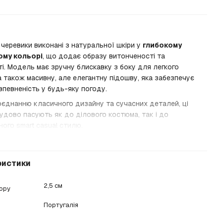
і черевики виконані з натуральної шкіри у
глибокому
ому кольорі
, що додає образу витонченості та
і. Модель має зручну блискавку з боку для легкого
а також масивну, але елегантну підошву, яка забезпечує
впевненість у будь-яку погоду.
оєднанню класичного дизайну та сучасних деталей, ці
удово пасують як до ділового костюма, так і до
ого smart casual стилю.
ристики
2,5 см
бору
Португалія