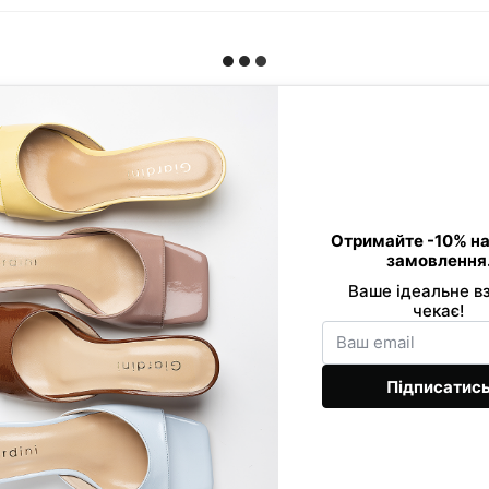
Контактна інформація
0 800 33 86 01
Viber
089 520-24-16
Telegram
068 877-03-53
office@giard
Передзвонити вам?
Ми в соцмережах