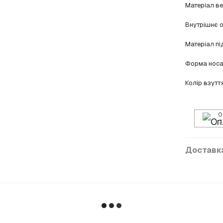
Матеріал в
Внутрішнє 
Матеріал п
Форма нос
Колір взутт
О
3
Доставк