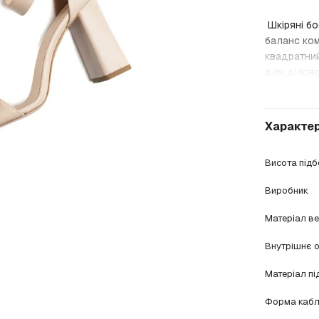
Шкіряні бо
баланс ком
квадратний
для ділово
Характе
Висота під
Виробник
Матеріал в
Внутрішнє 
Матеріал п
Форма кабл