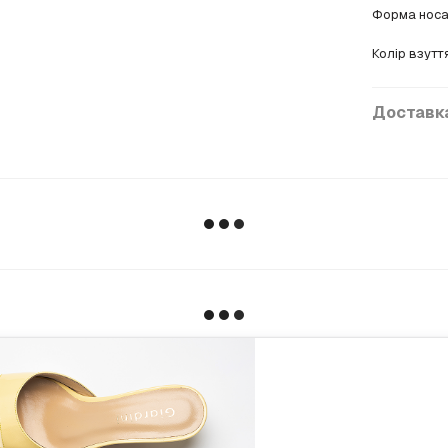
Форма нос
Колір взутт
Доставк