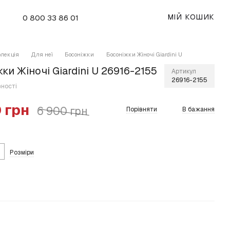
МІЙ КОШИК
0 800 33 86 01
олекція
Для неї
Босоніжки
Босоніжки Жіночі Giardini U
ки Жіночі Giardini U 26916-2155
Артикул
26916-2155
вності
 грн
6 900 грн
Порівняти
В бажання
Розміри