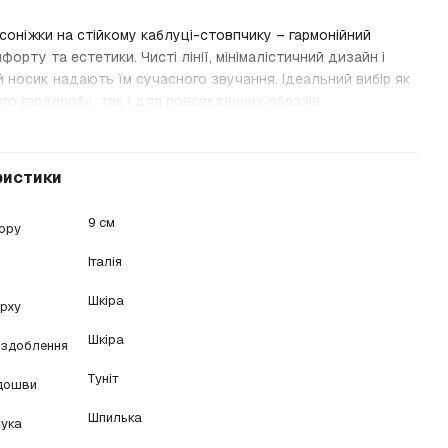
соніжки на стійкому каблуці-стовпчику – гармонійний
форту та естетики. Чисті лінії, мінімалістичний дизайн і
 носик надають їм сучасного звучання. Ідеальний вибір як
го гардеробу, так і для повсякденних образів.
ристики
9 см
бору
Італія
Шкіра
ерху
Шкіра
оздоблення
Туніт
ідошви
Шпилька
ука