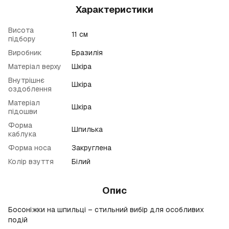
Характеристики
Висота
11 см
підбору
Виробник
Бразилія
Матеріал верху
Шкіра
Внутрішнє
Шкіра
оздоблення
Матеріал
Шкіра
підошви
Форма
Шпилька
каблука
Форма носа
Закруглена
Колір взуття
Білий
Опис
Босоніжки на шпильці – стильний вибір для особливих
подій