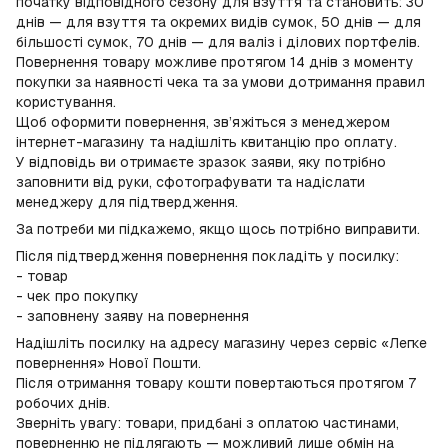
початку відповідного сезону для взуття та становить: 30
днів — для взуття та окремих видів сумок, 50 днів — для
більшості сумок, 70 днів — для валіз і ділових портфелів.
Повернення товару можливе протягом 14 днів з моменту
покупки за наявності чека та за умови дотримання правил
користування.
Щоб оформити повернення, зв’яжіться з менеджером
інтернет-магазину та надішліть квитанцію про оплату.
У відповідь ви отримаєте зразок заяви, яку потрібно
заповнити від руки, сфотографувати та надіслати
менеджеру для підтвердження.
За потреби ми підкажемо, якщо щось потрібно виправити.
Після підтвердження повернення покладіть у посилку:
- товар
- чек про покупку
- заповнену заяву на повернення
Надішліть посилку на адресу магазину через сервіс «Легке
повернення» Нової Пошти.
Після отримання товару кошти повертаються протягом 7
робочих днів.
Зверніть увагу: товари, придбані з оплатою частинами,
поверненню не підлягають — можливий лише обмін на