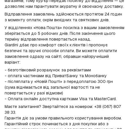
магазинів, тому кур'єр передає посилку до відділення — це
дозволяє нам гарантувати акуратну й своєчасну доставку.
Відправлення замовлень здійснюється протягом 24 годин
з моменту оплати, окрім вихідних та святкових днів.
У відділеннях «Нова Пошта» посилка з вашим замовленням
зберігається до 5 робочих днів. Після закінчення цього
терміну відправлення повертається назад.
Giardini дбає про комфорт своїх клієнтів і пропонує
безпечні та зручні способи оплати. Ви можете оплатити
замовлення одразу на сайті, обравши найзручніший
варіант:
- безготівковий розрахунок за реквізитами
- оплата частинами від ПриватБанку та Монобанку
- післяплата у «Новій Пошті» з передоплатою 300 грн
(сума віднімається від загальної вартості та не
повертається у разі відмови)
- Оплата онлайн доступна картками Visa та MasterCard.
Маєте запитання? Звертайтеся за номером: +38 (067) 807
38 33.
Гарантія діє за умови правильного користування виробом.
Гарантійний строк починається з дня покупки або з