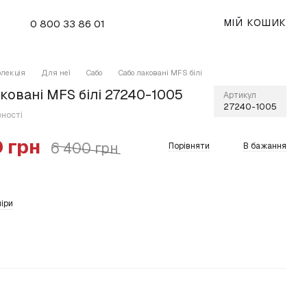
МІЙ КОШИК
0 800 33 86 01
олекція
Для неї
Сабо
Сабо лаковані MFS білі
ковані MFS білі 27240-1005
Артикул
27240-1005
вності
 грн
6 400 грн
Порівняти
В бажання
іри