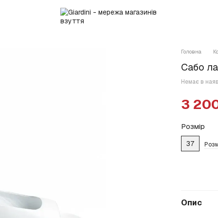
Головна
К
Сабо ла
Немає в ная
3 200
Розмір
37
Розм
Опис