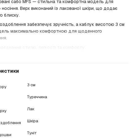
ковані сабо MFS — стильна та комфортна модель для
носіння. Верх виконаний із лакованої шкіри, що додає
о блиску.
оздоблення забезпечує зручність, а каблук висотою 3 см
дель максимально комфортною для щоденного
ння.
оєднання стилю, легкості та комфорту.
ристики
3 см
бору
Туреччина
Лак
ерху
Шкіра
оздоблення
Туніт
ідошви