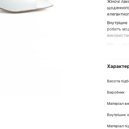
Жіночі ла
щоденного 
елегантног
Внутрішнє 
робить мо
використа
MFS — це п
Характе
Висота під
Виробник
Матеріал в
Внутрішнє 
Матеріал п