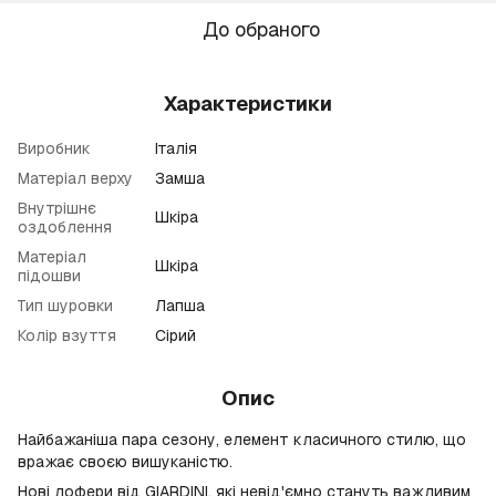
До обраного
Характеристики
Виробник
Італія
Матеріал верху
Замша
Внутрішнє
Шкіра
оздоблення
Матеріал
Шкіра
підошви
Тип шуровки
Лапша
Колір взуття
Сірий
Опис
Найбажаніша пара сезону, елемент класичного стилю, що
вражає своєю вишуканістю.
Нові лофери від GIARDINI, які невід'ємно стануть важливим