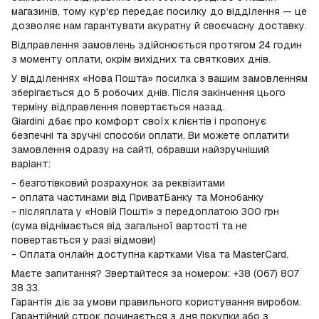
магазинів, тому кур'єр передає посилку до відділення — це
дозволяє нам гарантувати акуратну й своєчасну доставку.
Відправлення замовлень здійснюється протягом 24 годин
з моменту оплати, окрім вихідних та святкових днів.
У відділеннях «Нова Пошта» посилка з вашим замовленням
зберігається до 5 робочих днів. Після закінчення цього
терміну відправлення повертається назад.
Giardini дбає про комфорт своїх клієнтів і пропонує
безпечні та зручні способи оплати. Ви можете оплатити
замовлення одразу на сайті, обравши найзручніший
варіант:
- безготівковий розрахунок за реквізитами
- оплата частинами від ПриватБанку та Монобанку
- післяплата у «Новій Пошті» з передоплатою 300 грн
(сума віднімається від загальної вартості та не
повертається у разі відмови)
- Оплата онлайн доступна картками Visa та MasterCard.
Маєте запитання? Звертайтеся за номером: +38 (067) 807
38 33.
Гарантія діє за умови правильного користування виробом.
Гарантійний строк починається з дня покупки або з