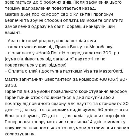
зберігається до 5 робочих днів. Після закінчення цього
терміну відправлення повертається назад.
Giardini дбає про комфорт своїх клієнтів і пропонує
безпечні та зручні способи оплати. Ви можете оплатити
замовлення одразу на сайті, обравши найзручніший
варіант:
- безготівковий розрахунок за реквізитами
- оплата частинами від ПриватБанку та Монобанку
- післяплата у «Новій Пошті» з передоплатою 300 грн
(сума віднімається від загальної вартості та не
повертається у разі відмови)
- Оплата онлайн доступна картками Visa та MasterCard.
Маєте запитання? Звертайтеся за номером: +38 (067) 807
38 33.
Гарантія діє за умови правильного користування виробом.
Гарантійний строк починається з дня покупки або з
початку відповідного сезону для взуття та становить: 30
днів — для взуття та окремих видів сумок, 50 днів — для
більшості сумок, 70 днів — для валіз і ділових портфелів.
Повернення товару можливе протягом 14 днів з моменту
покупки за наявності чека та за умови дотримання правил
користування.