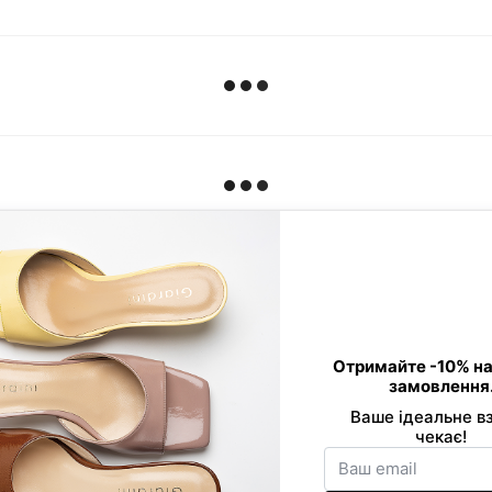
Контактна інформація
0 800 33 86 01
Viber
089 520-24-16
Telegram
068 877-03-53
office@giard