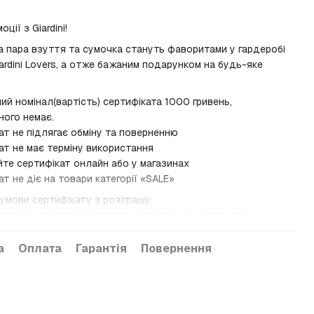
ції з Giardini!
 пара взуття та сумочка стануть фаворитами у гардеробі
ardini Lovers, а отже бажаним подарунком на будь-яке
ний номінал(вартість) сертифіката 1000 гривень,
ного немає.
ат не підлягає обміну та поверненню
ат не має терміну використання
те сертифікат онлайн або у магазинах
ат не діє на товари категорії «SALE»
умови сертифікату з розіграшу:
атом не можливо оплатити косметику та аксесуари;
ат не можливо перевести в готівку;
атом не можливо оплатити більше 50% вартості товару.
а
Оплата
Гарантія
Повернення