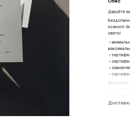
Опис
Даруйте емо
Бездоганна
кожного Gi
свято!
• мінімаль
максималь
• сертифік
• сертифік
• замовляй
• сертифік
Додаткові 
• сертифік
• сертифік
• сертифік
Доставк