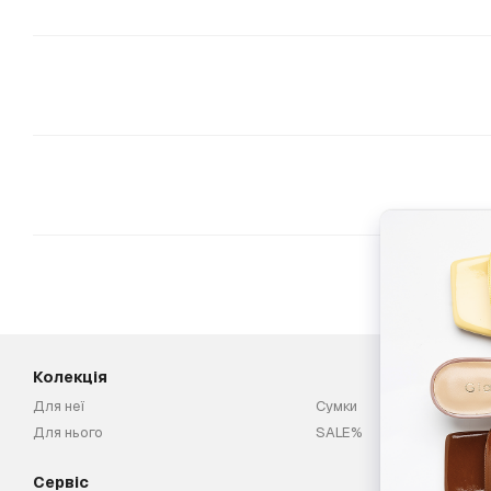
Колекція
Для неї
Сумки
Для нього
SALE%
Сервіс