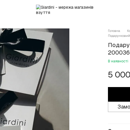
Головна
К
Подарунковий 
Подару
200036
В наявності
5 000
Замо