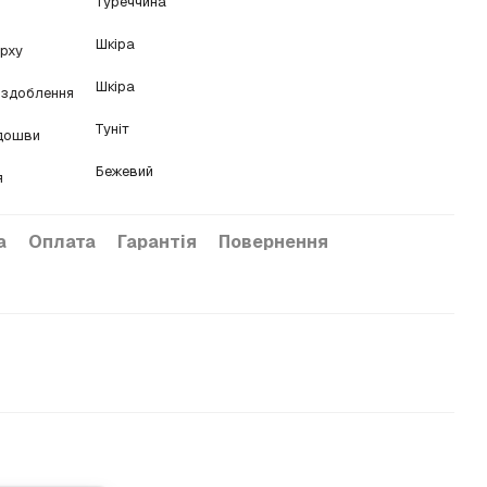
Туреччина
Шкіра
ерху
Шкіра
оздоблення
Туніт
ідошви
Бежевий
я
а
Оплата
Гарантія
Повернення