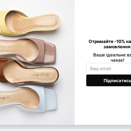
Контактна інформація
0 800 33 86 01
Viber
089 520-24-16
Telegram
068 877-03-53
office@giard
Передзвонити вам?
Ми в соцмережах