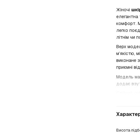
Жіночі
шкі
елегантна 
комфорт. М
легко поєд
літнім чи 
Верх модел
м’якістю, 
виконане з
приємні ві
Модель м
додає взут
Стійкий к
подовжує 
Босоніжк
Характе
матеріалів
Висота під