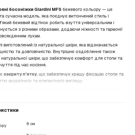
ряні босоніжки Giardini MFS
бежевого кольору — це
та сучасна модель, яка поєднує витончений стиль і
’який бежевий відтінок робить взуття універсальним і
нується з різними образами, додаючи ніжності та гармонії
повсякденним лукам.
і виготовлений із натуральної шкіри, яка відзначається
міцністю та довговічністю. Внутрішнє оздоблення також
 натуральної шкіри, що забезпечує комфорт для стопи та
дчуття під час носіння.
ає
закриту п’ятку
, що забезпечує кращу фіксацію стопи та
тю акуратного та елегантного вигляду.
аблук висотою
8 см
додає силуету жіночності, візуально
ноги та водночас забезпечує комфорт під час ходьби.
и
Giardini MFS
— це поєднання елегантності, якісних
ристики
 та зручності у кожному кроці.
8 см
бору