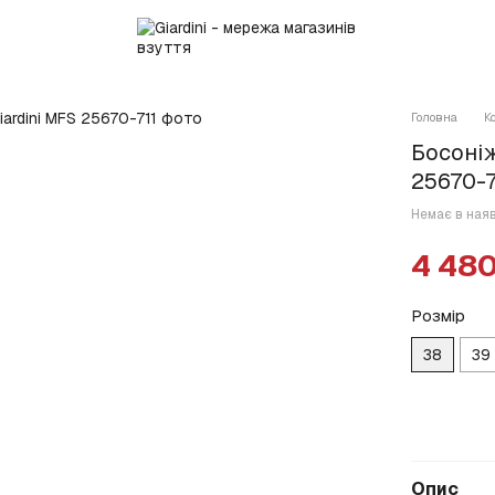
Головна
К
Босоніж
25670-7
Немає в ная
4 480
Розмір
38
39
Опис