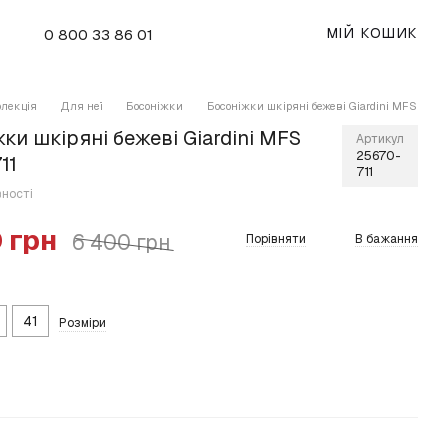
МІЙ КОШИК
0 800 33 86 01
олекція
Для неї
Босоніжки
Босоніжки шкіряні бежеві Giardini MFS
ки шкіряні бежеві Giardini MFS
Артикул
25670-
11
711
вності
 грн
6 400 грн
Порівняти
В бажання
41
Розміри