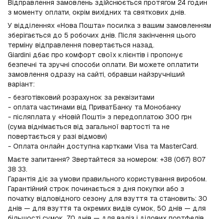
Відправлення замовлень здійснюється протягом 24 годин
з моменту оплати, окрім вихідних та святкових днів.
У відділеннях «Нова Пошта» посилка з вашим замовленням
зберігається до 5 робочих днів. Після закінчення цього
терміну відправлення повертається назад.
Giardini дбає про комфорт своїх клієнтів і пропонує
безпечні та зручні способи оплати. Ви можете оплатити
замовлення одразу на сайті, обравши найзручніший
варіант:
- безготівковий розрахунок за реквізитами
- оплата частинами від ПриватБанку та Монобанку
- післяплата у «Новій Пошті» з передоплатою 300 грн
(сума віднімається від загальної вартості та не
повертається у разі відмови)
- Оплата онлайн доступна картками Visa та MasterCard.
Маєте запитання? Звертайтеся за номером: +38 (067) 807
38 33.
Гарантія діє за умови правильного користування виробом.
Гарантійний строк починається з дня покупки або з
початку відповідного сезону для взуття та становить: 30
днів — для взуття та окремих видів сумок, 50 днів — для
більшості сумок, 70 днів — для валіз і ділових портфелів.