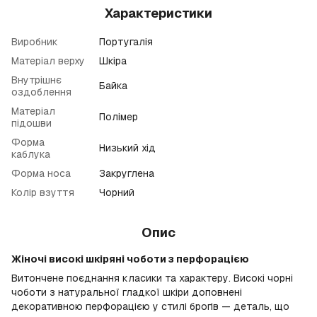
Характеристики
Виробник
Португалія
Матеріал верху
Шкіра
Внутрішнє
Байка
оздоблення
Матеріал
Полімер
підошви
Форма
Низький хід
каблука
Форма носа
Закруглена
Колір взуття
Чорний
Опис
Жіночі високі шкіряні чоботи з перфорацією
Витончене поєднання класики та характеру. Високі чорні
чоботи з натуральної гладкої шкіри доповнені
декоративною перфорацією у стилі брогів — деталь, що