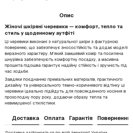
Опис
Жіночі шкіряні черевики — комфорт, тепло та
стиль у щоденному аутфіті
Ці черевики виконані з натуральної шкіри з фактурною
поверхнею, що забезпечує зносостійкість та додає моделі
виразного характеру. М’який замшевий комір та посилена
шнурівка забезпечують комфортну посадку, а масивна
прошита підошва гарантує надійну стійкість і зручність під
час ходьби.
Завдяки поєднанню преміальних матеріалів, практичного
дизайну та універсального темно-коричневого відтінку ці
черевики ідеально підійдуть для повсякденного носіння в
прохолодну пору року, додаючи образу тепла та
невимушеної стилістики.
Доставка
Оплата
Гарантія
Повернення
Доставка здійснюється по всій території України