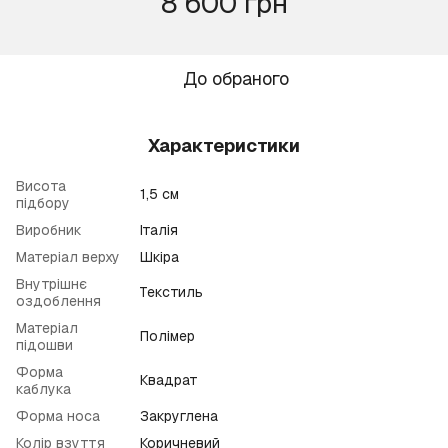
8 600 грн
До обраного
Характеристики
Висота
1,5 см
підбору
Виробник
Італія
Матеріал верху
Шкіра
Внутрішнє
Текстиль
оздоблення
Матеріал
Полімер
підошви
Форма
Квадрат
каблука
Форма носа
Закруглена
Колір взуття
Коричневий