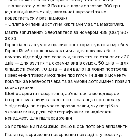
- післяплата у «Новій Пошті» з передоплатою 300 грн
(сума віднімається від загальної вартості та не
повертається у разі відмови)
- Оплата онлайн доступна картками Visa та MasterCard.
Маєте запитання? Звертайтеся за номером: +38 (067) 807
38 33.
Гарантія діє за умови правильного користування виробом.
Гарантійний строк починається з дня покупки або з
початку відповідного сезону для взуття та становить: 30
днів — для взуття та окремих видів сумок, 50 днів — для
більшості сумок, 70 днів — для валіз і ділових портфелів.
Повернення товару можливе протягом 14 днів з моменту
покупки за наявності чека та за умови дотримання правил
користування.
Щоб оформити повернення, зв’яжіться з менеджером
інтернет-магазину та надішліть квитанцію про оплату.
У відповідь ви отримаєте зразок заяви, яку потрібно
заповнити від руки, сфотографувати та надіслати
менеджеру для підтвердження.
За потреби ми підкажемо, якщо щось потрібно виправити.
Після підтвердження повернення покладіть у посилку: