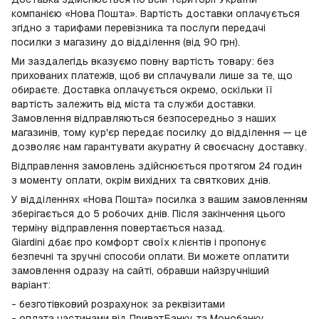
компанією «Нова Пошта». Вартість доставки оплачується
згідно з тарифами перевізника та послуги передачі
посилки з магазину до відділення (від 90 грн).
Ми заздалегідь вказуємо повну вартість товару: без
прихованих платежів, щоб ви сплачували лише за те, що
обираєте. Доставка оплачується окремо, оскільки її
вартість залежить від міста та служби доставки.
Замовлення відправляються безпосередньо з наших
магазинів, тому кур'єр передає посилку до відділення — це
дозволяє нам гарантувати акуратну й своєчасну доставку.
Відправлення замовлень здійснюється протягом 24 годин
з моменту оплати, окрім вихідних та святкових днів.
У відділеннях «Нова Пошта» посилка з вашим замовленням
зберігається до 5 робочих днів. Після закінчення цього
терміну відправлення повертається назад.
Giardini дбає про комфорт своїх клієнтів і пропонує
безпечні та зручні способи оплати. Ви можете оплатити
замовлення одразу на сайті, обравши найзручніший
варіант:
- безготівковий розрахунок за реквізитами
- оплата частинами від ПриватБанку та Монобанку