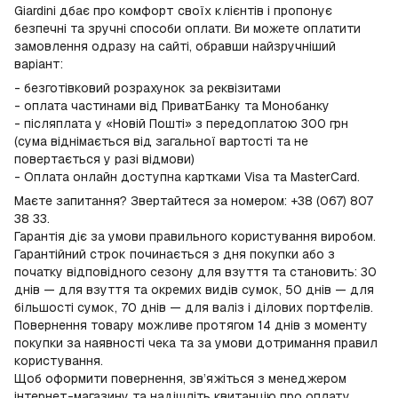
Giardini дбає про комфорт своїх клієнтів і пропонує
безпечні та зручні способи оплати. Ви можете оплатити
замовлення одразу на сайті, обравши найзручніший
варіант:
- безготівковий розрахунок за реквізитами
- оплата частинами від ПриватБанку та Монобанку
- післяплата у «Новій Пошті» з передоплатою 300 грн
(сума віднімається від загальної вартості та не
повертається у разі відмови)
- Оплата онлайн доступна картками Visa та MasterCard.
Маєте запитання? Звертайтеся за номером: +38 (067) 807
38 33.
Гарантія діє за умови правильного користування виробом.
Гарантійний строк починається з дня покупки або з
початку відповідного сезону для взуття та становить: 30
днів — для взуття та окремих видів сумок, 50 днів — для
більшості сумок, 70 днів — для валіз і ділових портфелів.
Повернення товару можливе протягом 14 днів з моменту
покупки за наявності чека та за умови дотримання правил
користування.
Щоб оформити повернення, зв’яжіться з менеджером
інтернет-магазину та надішліть квитанцію про оплату.