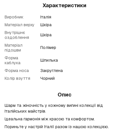
Характеристики
Виробник
Італія
Матеріал верху
Шкіра
Внутрішнє
Шкіра
оздоблення
Матеріал
Полімер
підошви
Форма
Шпилька
каблука
Форма носа
Закруглена
Колір взуття
Чорний
Опис
Шарм та жіночність у кожному вигині колекції від
Італійських майстрів.
Ідеальна гармонія між красою та комфортом.
Пориньте у настрій Італії разом із нашою колекцією.